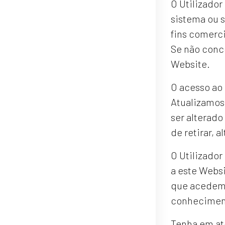
O Utilizador
sistema ou 
fins comerci
Se não conco
Website.
O acesso ao
Atualizamos
ser alterado
de retirar, 
O Utilizador
a este Websi
que acedem a
conheciment
Tenha em at