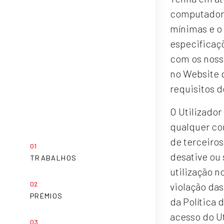
computador 
mínimas e o
especificaçõ
com os nosso
no Website 
requisitos 
O Utilizador
qualquer con
de terceiro
desative ou 
TRABALHOS
utilização n
violação das
PRÉMIOS
da Política 
acesso do Ut