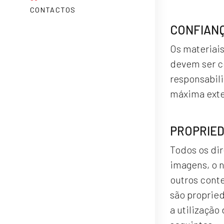
CONTACTOS
CONFIANÇ
Os materiai
devem ser c
responsabil
máxima exten
PROPRIED
Todos os dir
imagens, o n
outros conte
são proprie
a utilização