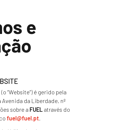
mos e
ação
BSITE
t
(o “Website”) é gerido pela
a Avenida da Liberdade, nº
ções sobre a
FUEL
através do
ico
fuel@fuel.pt
.