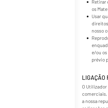
Retirar
os Mater
Usar qu
direito
nosso o
Reproduz
enquadr
e/ou os
prévio p
LIGAÇÃO 
O Utilizador
comerciais, 
a nossa repu