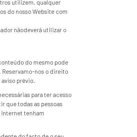
utros utilizem, qualquer
dos do nosso Website com
ador nãodeverá utilizar o
o conteúdo do mesmo pode
. Reservamo-nos o direito
 aviso prévio.
necessárias para ter acesso
tir que todas as pessoas
à Internet tenham
dente do facto de o seu