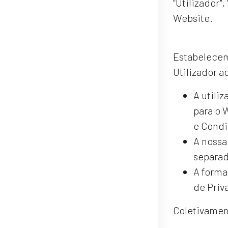
“Utilizador",
Website.
Estabelecem
Utilizador 
A utiliz
para o 
e Condi
A nossa
separad
A forma
de Priv
Coletivame