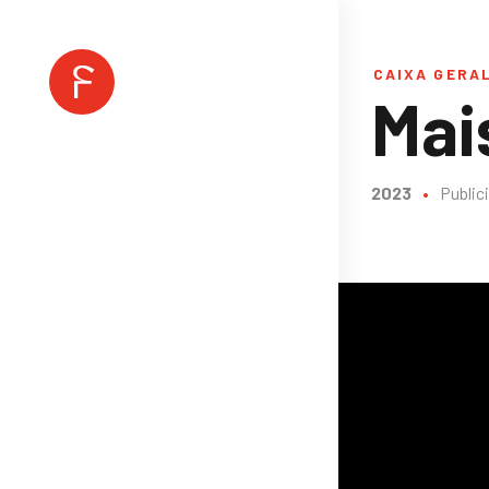
CAIXA GERA
Mai
2023
•
Public