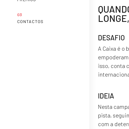
QUANDO
LONGE,
CONTACTOS
DESAFIO
A Caixa é o
empoderamen
isso, conta 
internaciona
IDEIA
Nesta campa
pista, segui
com a determ