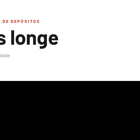
L DE DEPÓSITOS
s longe
idade