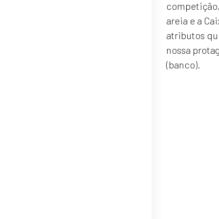
competição, 
areia e a Ca
atributos qu
nossa protag
(banco).