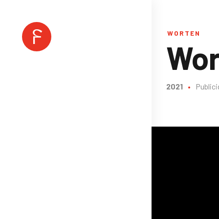
WORTEN
Wor
2021
•
Public