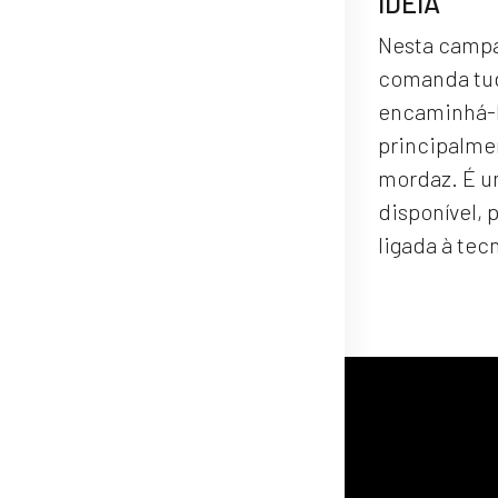
IDEIA
Nesta campan
comanda tud
encaminhá-lo
principalme
mordaz. É u
disponível, 
ligada à tec