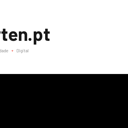
ten.pt
idade
+
Digital