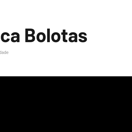
nca Bolotas
idade