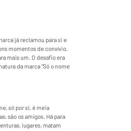
marca já reclamou para si e
bons momentos de convívio.
ara mais um. O desafio era
inatura da marca “Só o nome
e, só por si, é meia
s, são os amigos. Há para
enturas, lugares, matam