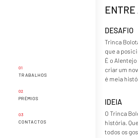
ENTRE 
DESAFIO
Trinca Bolot
que a posic
É o Alentejo
criar um nov
TRABALHOS
é meia hist
PRÉMIOS
IDEIA
O Trinca Bol
história. Qu
CONTACTOS
todos os go