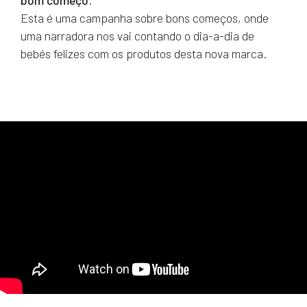
bom começo
.
Esta é uma campanha sobre bons começos, onde
uma narradora nos vai contando o dia-a-dia de
bebés felizes com os produtos desta nova marca.