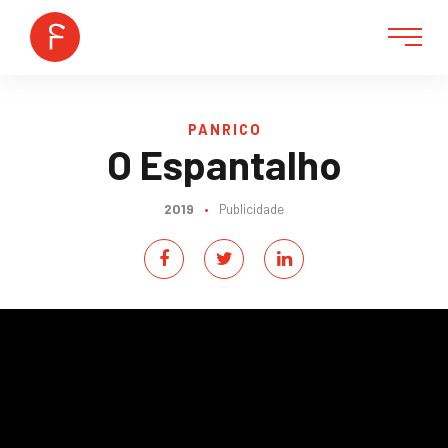
PANRICO
O Espantalho
2019
•
Publicidade