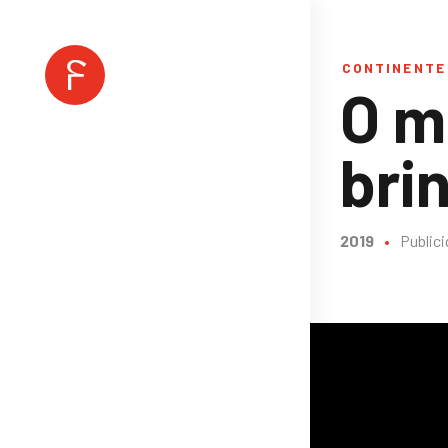
CONTINENTE
O m
bri
2019
•
Public