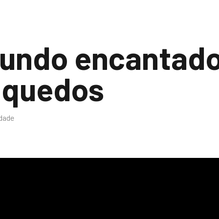
undo encantado
nquedos
idade