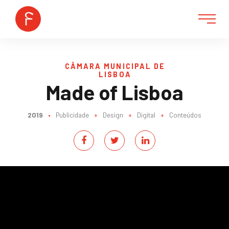
CÂMARA MUNICIPAL DE
LISBOA
Made of Lisboa
2019
•
Publicidade
+
Design
+
Digital
+
Conteúdos