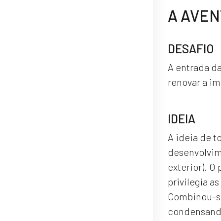
A AVEN
DESAFIO
A entrada da
renovar a i
IDEIA
A ideia de t
desenvolvim
exterior). O
privilegia a
Combinou-se,
condensando-